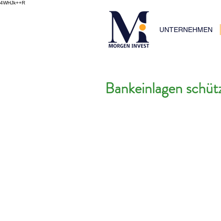
4WHJk++R
UNTERNEHMEN
Bankeinlagen schütz