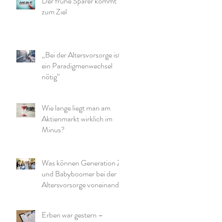
Der frühe Sparer kommt
zum Ziel
„Bei der Altersvorsorge ist
ein Paradigmenwechsel
nötig“
Wie lange liegt man am
Aktienmarkt wirklich im
Minus?
Was können Generation Z
und Babyboomer bei der
Altersvorsorge voneinander
lernen?
Erben war gestern –