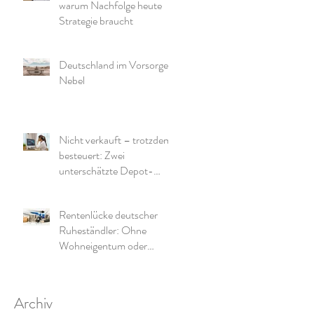
warum Nachfolge heute
Strategie braucht
Deutschland im Vorsorge-
Nebel
Nicht verkauft – trotzdem
besteuert: Zwei
unterschätzte Depot-
Effekte und warum die
richtige Struktur wichtig ist
Rentenlücke deutscher
Ruheständler: Ohne
Wohneigentum oder
zusätzliche Mittel wird es
eng
Archiv