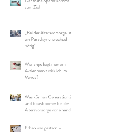
Der frühe Sparer kommt
zum Ziel
„Bei der Altersvorsorge ist
ein Paradigmenwechsel
nötig“
Wie lange liegt man am
Aktienmarkt wirklich im
Minus?
Was können Generation Z
und Babyboomer bei der
Altersvorsorge voneinander
lernen?
Erben war gestern –