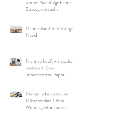
warum Nachfolge heute
Strategie braucht
Deutschland im Vorsorge-
Nebel
Nicht verkauft – trotzdem
besteuert: Zwei
unterschätzte Depot-
Effekte und warum die
richtige Struktur wichtig ist
Rentenlücke deutscher
Ruheständler: Ohne
Wohneigentum oder
zusätzliche Mittel wird es
eng