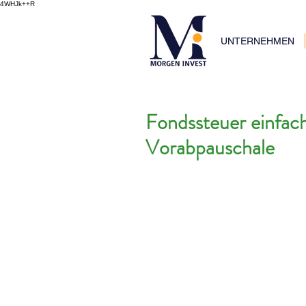
4WHJk++R
UNTERNEHMEN
Fondssteuer einfach
Vorabpauschale