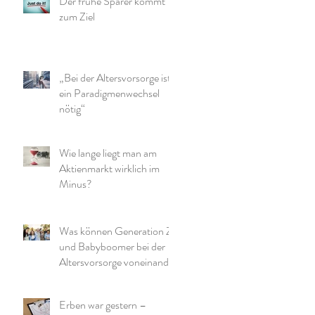
Der frühe Sparer kommt
zum Ziel
„Bei der Altersvorsorge ist
ein Paradigmenwechsel
nötig“
Wie lange liegt man am
Aktienmarkt wirklich im
Minus?
Was können Generation Z
und Babyboomer bei der
Altersvorsorge voneinander
lernen?
Erben war gestern –