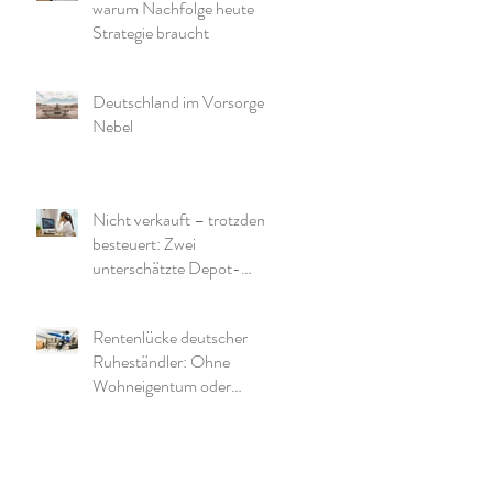
warum Nachfolge heute
Strategie braucht
Deutschland im Vorsorge-
Nebel
Nicht verkauft – trotzdem
besteuert: Zwei
unterschätzte Depot-
Effekte und warum die
richtige Struktur wichtig ist
Rentenlücke deutscher
Ruheständler: Ohne
Wohneigentum oder
zusätzliche Mittel wird es
eng