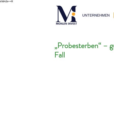
4WHJk++R
UNTERNEHMEN
„Probesterben“ – gu
Fall