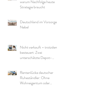
warum Nachfolge heute
Strategie braucht
Deutschland im Vorsorge-
Nebel
Nicht verkauft – trotzdem
besteuert: Zwei
unterschätzte Depot-
Effekte und warum die
richtige Struktur wichtig ist
Rentenlücke deutscher
Ruheständler: Ohne
Wohneigentum oder
zusätzliche Mittel wird es
eng