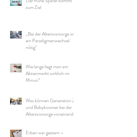
Der frühe Sparer kommt
zum Ziel
„Bei der Altersvorsorge ist
ein Paradigmenwechsel
nötig“
Wie lange liegt man am
Aktienmarkt wirklich im
Minus?
Was können Generation Z
und Babyboomer bei der
Altersvorsorge voneinander
lernen?
Erben war gestern –