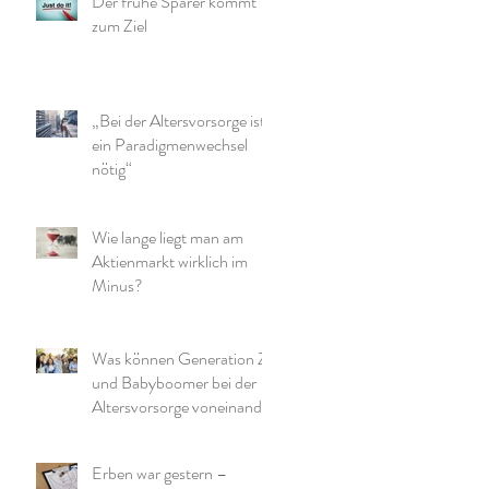
Der frühe Sparer kommt
zum Ziel
„Bei der Altersvorsorge ist
ein Paradigmenwechsel
nötig“
Wie lange liegt man am
Aktienmarkt wirklich im
Minus?
Was können Generation Z
und Babyboomer bei der
Altersvorsorge voneinander
lernen?
Erben war gestern –