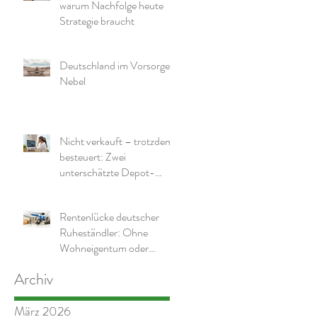
warum Nachfolge heute
Strategie braucht
Deutschland im Vorsorge-
Nebel
Nicht verkauft – trotzdem
besteuert: Zwei
unterschätzte Depot-
Effekte und warum die
richtige Struktur wichtig ist
Rentenlücke deutscher
Ruheständler: Ohne
Wohneigentum oder
zusätzliche Mittel wird es
Archiv
eng
März 2026