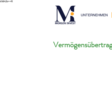
4WHJk++R
UNTERNEHMEN
Vermögensübertragu