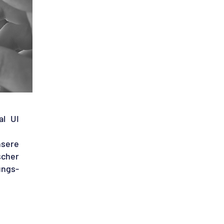
al UI
nsere
scher
ungs-