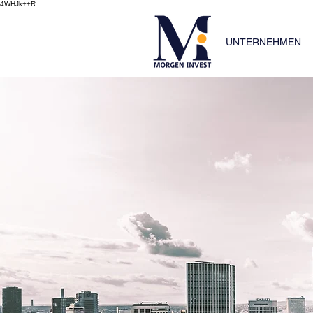
4WHJk++R
UNTERNEHMEN