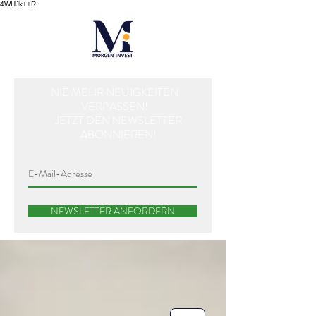
4WHJk++R
NIE MEHR NEUIGKEITEN
VERPASSEN!
JETZT DEN NEWSLETTER
ABONNIEREN!
NEWSLETTER ANFORDERN