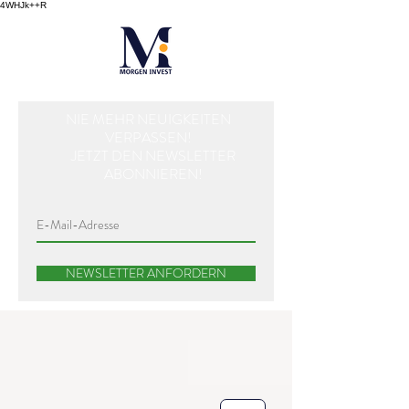
4WHJk++R
NIE MEHR NEUIGKEITEN
VERPASSEN!
JETZT DEN NEWSLETTER
ABONNIEREN!
NEWSLETTER ANFORDERN