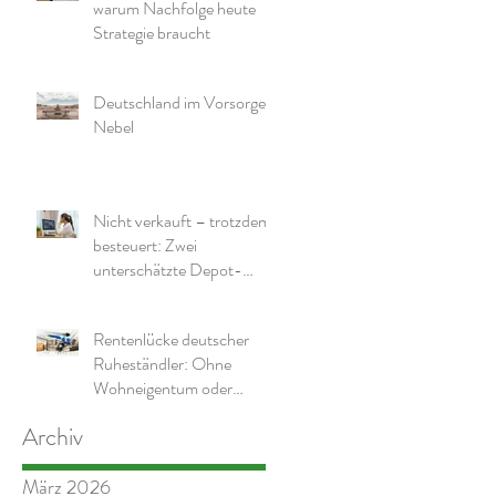
warum Nachfolge heute
Strategie braucht
Deutschland im Vorsorge-
Nebel
Nicht verkauft – trotzdem
besteuert: Zwei
unterschätzte Depot-
Effekte und warum die
richtige Struktur wichtig ist
Rentenlücke deutscher
Ruheständler: Ohne
Wohneigentum oder
zusätzliche Mittel wird es
Archiv
eng
März 2026