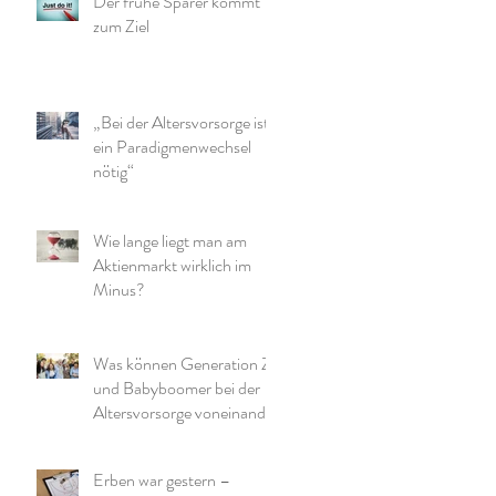
Der frühe Sparer kommt
zum Ziel
„Bei der Altersvorsorge ist
ein Paradigmenwechsel
nötig“
Wie lange liegt man am
Aktienmarkt wirklich im
Minus?
Was können Generation Z
und Babyboomer bei der
Altersvorsorge voneinander
lernen?
Erben war gestern –