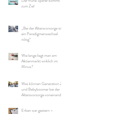
Der frühe Sparer kommt
zum Ziel
„Bei der Altersvorsorge ist
ein Paradigmenwechsel
nötig“
Wie lange liegt man am
Aktienmarkt wirklich im
Minus?
Was können Generation Z
und Babyboomer bei der
Altersvorsorge voneinander
lernen?
Erben war gestern –