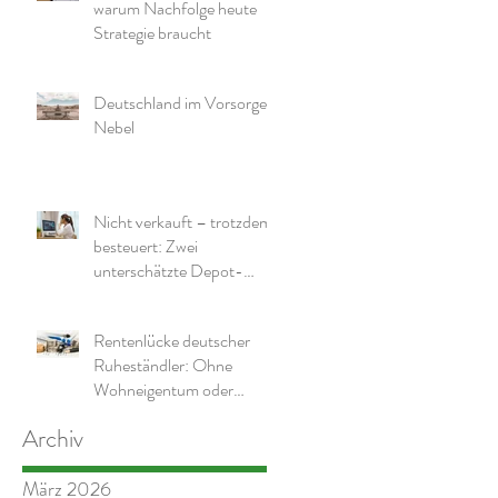
warum Nachfolge heute
Strategie braucht
Deutschland im Vorsorge-
Nebel
Nicht verkauft – trotzdem
besteuert: Zwei
unterschätzte Depot-
Effekte und warum die
richtige Struktur wichtig ist
Rentenlücke deutscher
Ruheständler: Ohne
Wohneigentum oder
zusätzliche Mittel wird es
Archiv
eng
März 2026