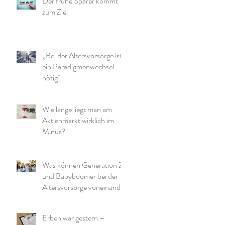
Der frühe Sparer kommt
zum Ziel
„Bei der Altersvorsorge ist
ein Paradigmenwechsel
nötig“
Wie lange liegt man am
Aktienmarkt wirklich im
Minus?
Was können Generation Z
und Babyboomer bei der
Altersvorsorge voneinander
lernen?
Erben war gestern –