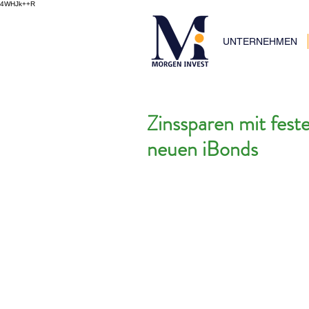
4WHJk++R
UNTERNEHMEN
Zinssparen mit feste
neuen iBonds