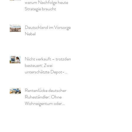
warum Nachfolge heute
Strategie braucht
Deutschland im Vorsorge-
Nebel
Nicht verkauft – trotzdem
besteuert: Zwei
unterschätzte Depot-
Effekte und warum die
richtige Struktur wichtig ist
Rentenlücke deutscher
Ruheständler: Ohne
Wohneigentum oder
zusätzliche Mittel wird es
eng